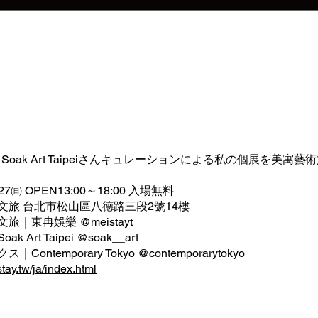
間、Soak Art Taipeiさんキュレーションによる私の個展を美寓
27㈰ OPEN13:00～18:00 入場無料
文旅 台北市松山區八德路三段2號14樓
｜東冉娛樂 @meistayt
Art Taipei @soak__art
ontemporary Tokyo @contemporarytokyo
tay.tw/ja/index.html