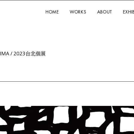
HOME
WORKS
ABOUT
EXHI
AJIMA / 2023台北個展