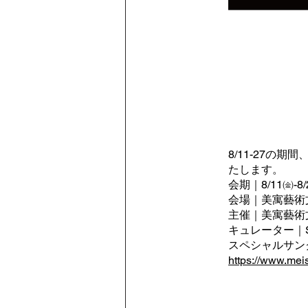
8/11-27の期
たします。
会期｜8/11㈮-8/
会場｜美寓藝術
主催｜美寓藝術文旅
キュレーター｜Soak 
スペシャルサンクス｜C
https://www.meis