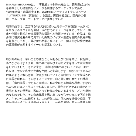
MINAMI MIYAJIMAは、「客観視」を制作の核とし、四角形(立方体)
を基本とした構造的なイメージを展開するアーティストである。
1997年大阪・此花区生まれ。2021年にアーティストランスペース
「JITSUZAISEI（実在性）」を設立。関西を拠点に、国内外の個
展、グループ展、アートフェアに参加している。
初期作品では、立方体を2次元的に描いたモチーフを画面いっぱいに
反復させるスタイルを展開。現在はそのイメージを面として扱い、都
市や空間を想起させる風景的な構造へと発展させている。作品は、幼
少期に現実逃避の中で見ていた白黒のノイズや空虚な空間の視覚体験
を起点としており、最小限の色彩と線によって、個人的な記憶と都市
の原風景が交差するイメージを提示している。
-
幼少期の私は、辛いことや嫌なことがあるたびに目を閉じ、腕を押し
当てながらうずくまり、瞼の裏に浮かび上がる光景を待って現実逃避
をしていました。その光景は、 最初は白黒の細かいノイズが一面に
広がり、やがて広大で空虚な空間へと変容します。細かいピクセルが
砂嵐のように散らばり、視点が引いていくと同時にラインで構成され
た風景が現れる。そんなイメージです。白と黒で象られたその世界
は、「街の風景」であると同時に、私の中にある極端な思考、すなわ
ち0/100 のコントラストでもありました。間色をピクセルの細かさで
表現するその世界は、私にとって砂嵐の中にいるような、どこか虚無
的なものでした。その心象風景を思い出しながらデジタルで下絵を描
き、キャンバスに転写する。この行為には、個人的な感情や感傷、不
要な情緒を遠ざける感覚があります。この作品展開に至った背景を振
り返ると、それが私の生まれ育った環境から多大な影響を受けていた
ことに気づきました。必要最小限の色や線で街の空間を再現すること
は、誰かが育った街や住んでいる街の「公約数」 を絵画の要素とし
て抽出する行為だと捉えており、誰かの原風景と繋がっているように
も思えます。​
個展