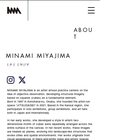
ABOU
T
MINAMI MIYAJIMA
ミナミ ミヤジマ
MINAMI MIYAJIMA is an artist whose practice centers on the
idea of objective observation, developing structural imagery
based on squares (cubes) as a fundamental element.
Born in 1997 in Konohana-ku, Osaka, she founded the artist-run
space “JITSUZAISEI” in 2021. Based in the Kansai region, she
participates in solo exhibitions, group exhibitions, and art fairs
both in Japan and internationally.
In her early works, she developed a style in which two-
dimensional motifs of cubes were repeatedly arranged across the
entire surface of the canvas. In her recent works, these images
are treated as planes, evolving into landscape-like structures that
evoke cities and spatial environments. Her works originate from
visual experiences of black-and-white noise and empty spaces