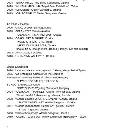
2024 “BAIKA PIXEL” the three konohana, Osaka
2023 “MINAMI MIYAJIMA Taipei Solo Exhibition” , Taipei
2020 “EROSION” Atelier Sangatsu, Osaka
2019 “OBJECTIVELY” Atelier Sangatsu, Osaka
Art Fairs / Events
2026 Ch.ACO 2026,Santiago/Chile
2025 SPARK 2025,Vienna/Austria
OSAKA ART MARKET2025, Osaka
2024 OSAKA ART MARKET, Osaka
KOBE ART MARCHE, Kobe
MEET CULTURE 2024, Osaka
Osaka Art & Design 2024, Osaka (Hankyu Umeda SOUQ)
2023 AFAF 2023, Fukuoka
2018 UNKNOWN ASIA 2018, Osaka
Group Exhibitions
2026 "La memoria es un espejo roto." kleurgallery,Madrid/Spain
2025
“
Az érzékelés határain|On the Limits of
Perception
”
Vasarely Múzeum /Budapest,Hungary
“
LAYERING
”
GALERIE FLOSS &
SCHULTZ/coaraze,France
“
OPTIONS 2
”
37gallery/Budapest,Hungary
2024 “OSAKA ART MARKET” Grand Front Osaka, Osaka
“About the Grid” Gezwanzig, Vienna, Austria
2023 “CASO Lounge OPENING EVENT” CASO, Osaka
“SHOW CASE”LINE”” Atelier Sangatsu, Osaka
2021 “Osaka Independent Exhibition” gekilin., Osaka
“3 trois” – gekilin."Osaka
2020 “whereabouts:sep” Atelier Sangatsu, Osaka
2019 “Osamu Tezuka 90th Anniv Exhibition”
MDPgallery
, Tokyo
/​