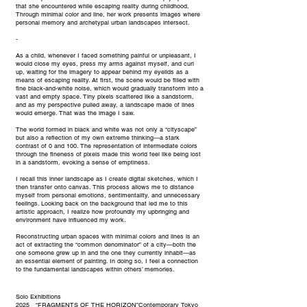
that she encountered while escaping reality during childhood.
Through minimal color and line, her work presents images where
personal memory and archetypal urban landscapes intersect.
-
As a child, whenever I faced something painful or unpleasant, I
would close my eyes, press my arms against myself, and curl
up, waiting for the imagery to appear behind my eyelids as a
means of escaping reality. At first, the scene would be filled with
fine black-and-white noise, which would gradually transform into a
vast and empty space. Tiny pixels scattered like a sandstorm,
and as my perspective pulled away, a landscape made of lines
would emerge. That was the image I saw.
The world formed in black and white was not only a “cityscape”
but also a reflection of my own extreme thinking—a stark
contrast of 0 and 100. The representation of intermediate colors
through the fineness of pixels made this world feel like being lost
in a sandstorm, evoking a sense of emptiness.
I recall this inner landscape as I create digital sketches, which I
then transfer onto canvas. This process allows me to distance
myself from personal emotions, sentimentality, and unnecessary
feelings. Looking back on the background that led me to this
artistic approach, I realize how profoundly my upbringing and
environment have influenced my work.
Reconstructing urban spaces with minimal colors and lines is an
act of extracting the “common denominator” of a city—both the
one someone grew up in and the one they currently inhabit—as
an essential element of painting. In doing so, I feel a connection
to the fundamental landscapes within others’ memories.
Solo Exhibitions
2025 “FRAGMENTS OF THE HORIZON”Contemporary Tokyo