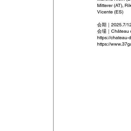
Mitterer (AT), Ri
Vicente (ES)
​会期｜2025.7/12
会場｜Château de l
https://chateau-
https://www.37ga