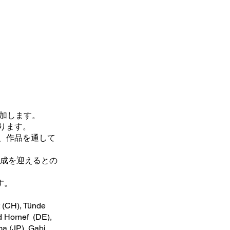
参加します。
ります。
、作品を通して
大成を迎えるとの
す。
t (CH), Tünde
d Hornef (DE),
a (JP), Gabi