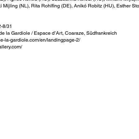
ki Mijling (NL), Rita Rohlfing (DE), Anikó Robitz (HU), Esther Sto
-8/31
a Gardiole / Espace d’Art, Coaraze, Südfrankreich
de-la-gardiole.com/en/landingpage-2/
llery.com/