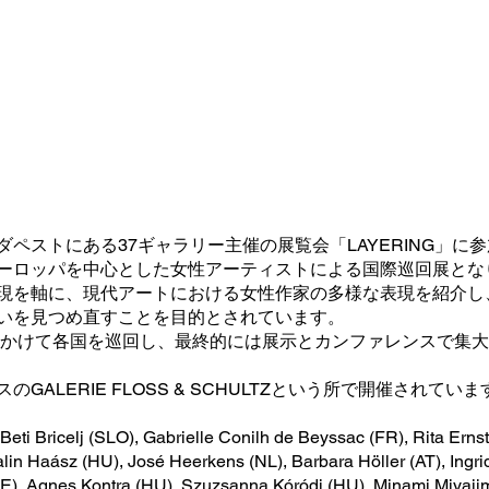
ダペストにある37ギャラリー主催の展覧会「LAYERING」に
ーロッパを中心とした女性アーティストによる国際巡回展とな
現を軸に、現代アートにおける女性作家の多様な表現を紹介し
いを見つめ直すことを目的とされています。
数年かけて各国を巡回し、最終的には展示とカンファレンスで集
GALERIE FLOSS & SCHULTZという所で開催されていま
 Beti Bricelj (SLO), Gabrielle Conilh de Beyssac (FR), Rita Erns
lin Haász (HU), José Heerkens (NL), Barbara Höller (AT), Ingri
DE), Agnes Kontra (HU), Szuzsanna Kóródi (HU), Minami Miyajim